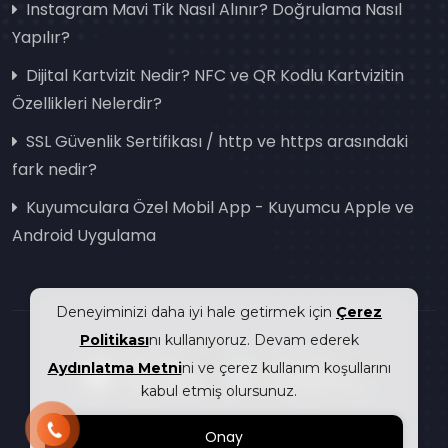
Instagram Mavi Tik Nasıl Alınır? Doğrulama Nasıl
Yapılır?
Dijital Kartvizit Nedir? NFC ve QR Kodlu Kartvizitin
Özellikleri Nelerdir?
SSL Güvenlik Sertifikası / http ve https arasındaki
fark nedir?
Kuyumculara Özel Mobil App - Kuyumcu Apple ve
Android Uygulama
Deneyiminizi daha iyi hale getirmek için
Çerez
Politikası
nı kullanıyoruz. Devam ederek
Aydınlatma Metni
ni ve çerez kullanım koşullarını
kabul etmiş olursunuz.
Onay