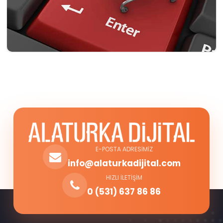
E-POSTA ADRESIMIZ
info@alaturkadijital.com
HIZLI İLETIŞIM
0 (531) 637 86 86